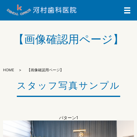
メ
【画像確認用ページ】
HOME
【画像確認用ページ】
スタッフ写真サンプル
パターン1